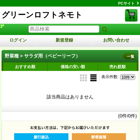
PCサイト
グリーンロフトネモト
ログイン
新規登録
お問い合わせ
野菜種 > サラダ用（ベビーリーフ）
一覧
おすすめ順
価格の安い順
売れ筋順
表示件数
:
該当商品はありません
(0件/0件)