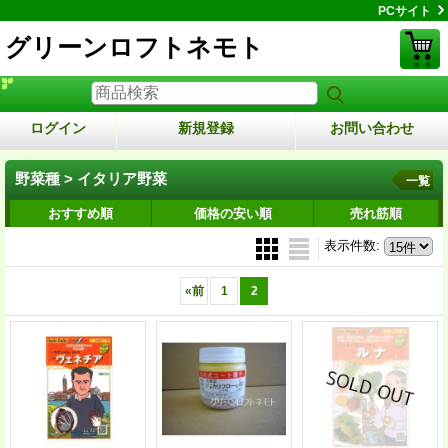
PCサイト
グリーンロフトネモト
ログイン
新規登録
お問い合わせ
野菜種 > イタリア野菜
一覧
おすすめ順
価格の安い順
売れ筋順
表示件数
:
«
前
1
2