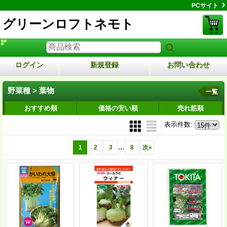
PCサイト
グリーンロフトネモト
ログイン
新規登録
お問い合わせ
野菜種 > 葉物
一覧
おすすめ順
価格の安い順
売れ筋順
表示件数
:
...
1
2
3
8
次
»