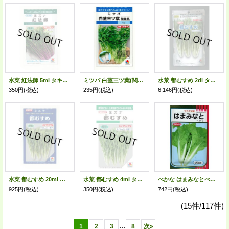
水菜 紅法師 5ml タキイ種苗(株)GF
ミツバ 白茎三ツ葉(関東系)4ml(約780粒)タキイ種苗(株)MF
水菜 都むすめ 2dl タキイ種苗(株)
350円
(税込)
235円
(税込)
6,146円
(税込)
水菜 都むすめ 20ml タキイ種苗(株)
水菜 都むすめ 4ml タキイ種苗(株) GF
べかな はまみなとべかな 20ml サカタのタネ(株)
925円
(税込)
350円
(税込)
742円
(税込)
(15件/117件)
...
1
2
3
8
次
»