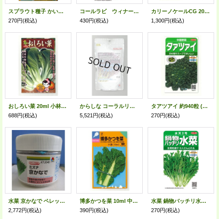
スプラウト種子 かいわれ大根 30mlスプラウト専用(無消毒種子) 中原採種場(株)
コールラビ ウィナー 1.3ml タキイ種苗(株) RF
カリーノケールCG 200粒 トキタ種苗（株）
270円
(税込)
430円
(税込)
1,300円
(税込)
おしろい菜 20ml 小林種苗（株）
からしな コーラルリーフフェザー 2dl タキイ種苗（株）
タアツアイ 約940粒 (株)サカタのタネ 実咲250(003000)
688円
(税込)
5,521円
(税込)
270円
(税込)
水菜 京かなで ペレット5千粒 タキイ種苗(株)
博多かつを菜 10ml 中原採種場（株）
水菜 鍋物バッチリ水菜 水天２号 (株)サカタのタネ 実咲250(203246)
2,772円
(税込)
390円
(税込)
270円
(税込)