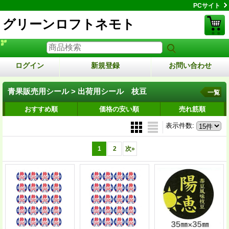
PCサイト
グリーンロフトネモト
ログイン
新規登録
お問い合わせ
青果販売用シール > 出荷用シール 枝豆
一覧
おすすめ順
価格の安い順
売れ筋順
表示件数
:
1
2
次
»