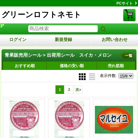
PCサイト
グリーンロフトネモト
ログイン
新規登録
お問い合わせ
青果販売用シール > 出荷用シール スイカ・メロン
一覧
おすすめ順
価格の安い順
売れ筋順
表示件数
:
1
2
次
»