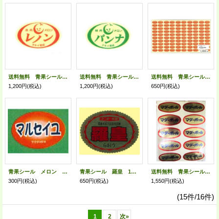
送料無料 青果シール メロン レノン用 500枚 タキイ種苗(株)
送料無料 青果シール メロン パンナ用 タキイ種苗（株） 500枚
送料無料 青果シール プリンスメロン 1000枚 （株）サカタのタネ
1,200円
(税込)
1,200円
(税込)
650円
(税込)
青果シール メロン マルセイユ 100枚入り （株）サカタのタネ
青果シール 羅皇 100枚 ナント種苗(株)
送料無料 青果シール スイカ マダーボール 1000枚 ヴィルモランみかど（株）
300円
(税込)
650円
(税込)
1,550円
(税込)
(15件/16件)
1
2
次
»