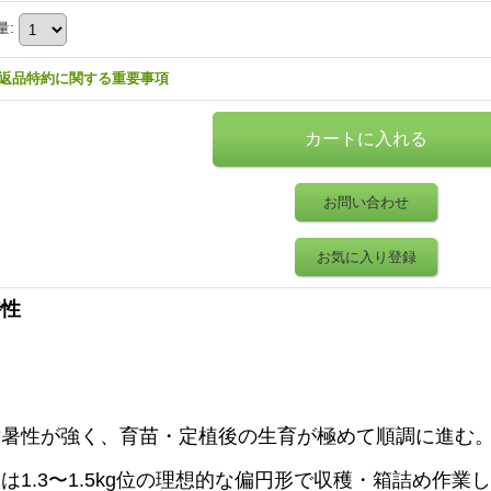
量
:
返品特約に関する重要事項
お問い合わせ
お気に入り登録
特性
耐暑性が強く、育苗・定植後の生育が極めて順調に進む
は1.3〜1.5kg位の理想的な偏円形で収穫・箱詰め作