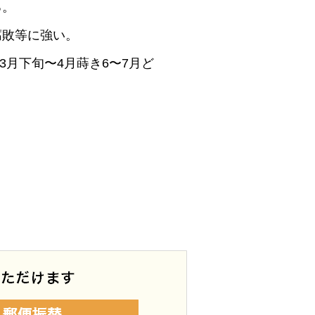
る。
腐敗等に強い。
3月下旬〜4月蒔き6〜7月ど