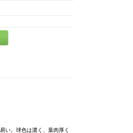
。
業し易い。球色は濃く、葉肉厚く