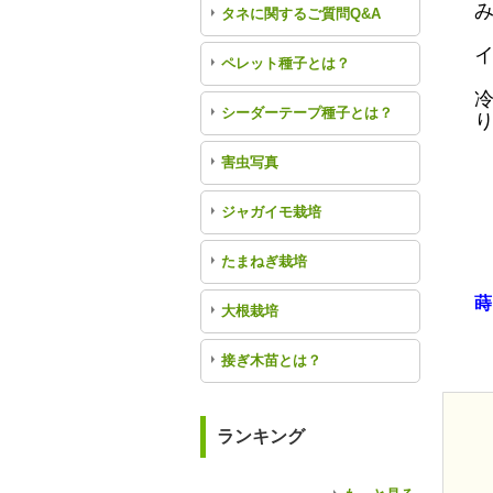
タネに関するご質問Q&A
ペレット種子とは？
冷
シーダーテープ種子とは？
り
害虫写真
ジャガイモ栽培
たまねぎ栽培
蒔
大根栽培
接ぎ木苗とは？
ランキング