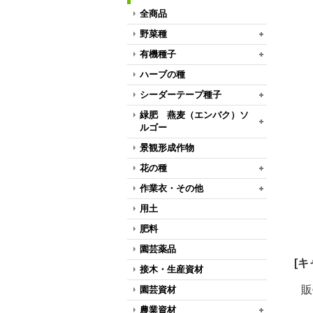
全商品
野菜種
有機種子
ハーブの種
シーダーテープ種子
緑肥 燕麦（エンバク）ソ
ルゴー
景観形成作物
花の種
作業衣・その他
用土
肥料
園芸薬品
[キ
接木・生産資材
販
園芸資材
農業資材