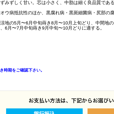
みずみずしく甘い。芯は小さく、中肋は細く良品質であ
イオウ病抵抗性のほか、黒腐れ病・黒斑細菌病・尻部の
涼地の5月〜6月中旬蒔き8月〜10月上旬どり、中間地の
、6月〜7月中旬蒔き9月中旬〜10月どりに適する。
き時期をご確認下さい。