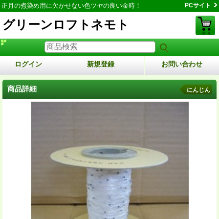
正月の煮染め用に欠かせない色ツヤの良い金時！
PCサイト
グリーンロフトネモト
ログイン
新規登録
お問い合わせ
商品詳細
にんじん