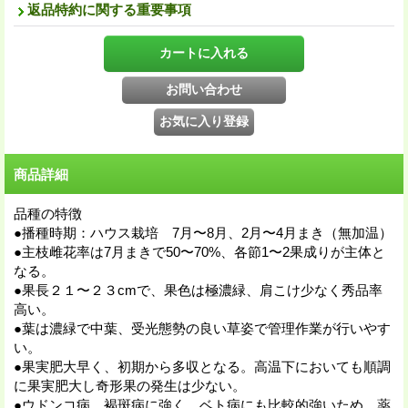
返品特約に関する重要事項
商品詳細
品種の特徴
●播種時期：ハウス栽培 7月〜8月、2月〜4月まき（無加温）
●主枝雌花率は7月まきで50〜70%、各節1〜2果成りが主体と
なる。
●果長２１〜２３cmで、果色は極濃緑、肩こけ少なく秀品率
高い。
●葉は濃緑で中葉、受光態勢の良い草姿で管理作業が行いやす
い。
●果実肥大早く、初期から多収となる。高温下においても順調
に果実肥大し奇形果の発生は少ない。
●ウドンコ病、褐斑病に強く、ベト病にも比較的強いため、薬