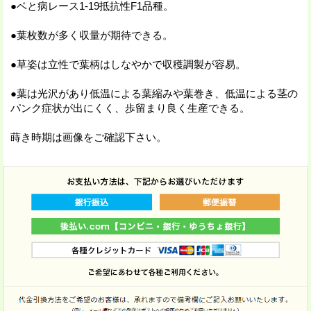
●ベと病レース1-19抵抗性F1品種。
●葉枚数が多く収量が期待できる。
●草姿は立性で葉柄はしなやかで収穫調製が容易。
●葉は光沢があり低温による葉縮みや葉巻き、低温による茎の
パンク症状が出にくく、歩留まり良く生産できる。
蒔き時期は画像をご確認下さい。