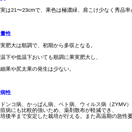
実は21〜23cmで、果色は極濃緑、肩こけ少なく秀品
収量性
果実肥大は順調で、初期から多収となる。
高温下や低温下おいても順調に果実肥大し、
尻細果や尻太果の発生は少ない。
耐病性
ウドンコ病、かっぱん病、ベト病、ウィルス病（ZYMV
炭疽病にも比較的強いため、薬剤散布が軽減でき、
栽培後半まで安定した栽培が行える。また高温期の急性