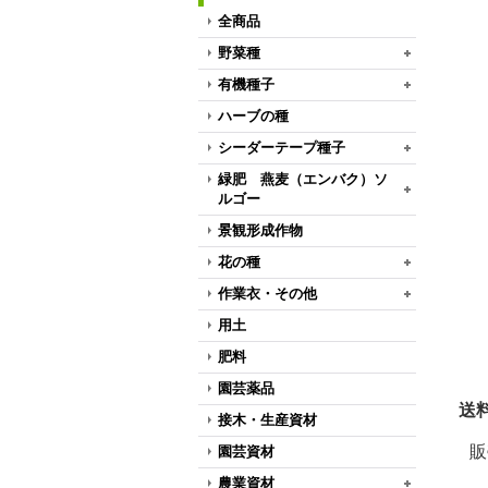
全商品
野菜種
有機種子
ハーブの種
シーダーテープ種子
緑肥 燕麦（エンバク）ソ
ルゴー
景観形成作物
花の種
作業衣・その他
用土
肥料
園芸薬品
送料
接木・生産資材
販
園芸資材
農業資材