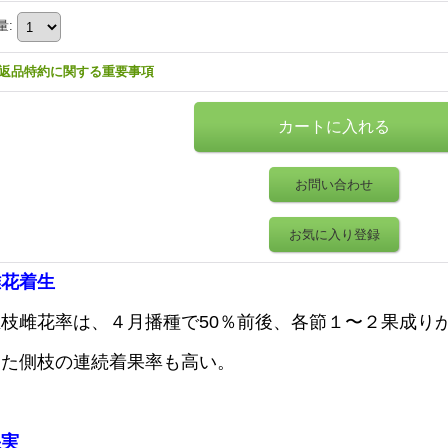
量
:
返品特約に関する重要事項
お問い合わせ
お気に入り登録
雌花着生
主枝雌花率は、４月播種で50％前後、各節１〜２果成り
また側枝の連続着果率も高い。
果実